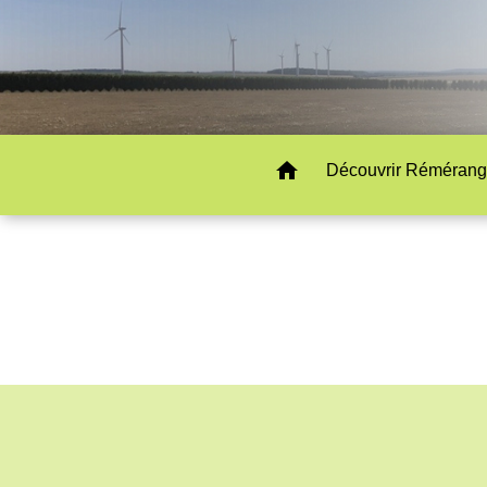
home
Découvrir Rémérang