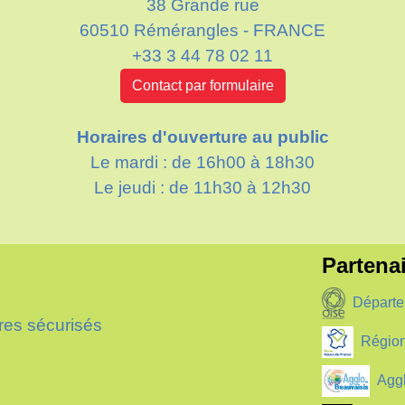
38 Grande rue
60510 Rémérangles - FRANCE
+33 3 44 78 02 11
Contact par formulaire
Horaires d'ouverture au public
Le mardi : de 16h00 à 18h30
Le jeudi : de 11h30 à 12h30
Partenai
Départe
res sécurisés
Région
Aggl