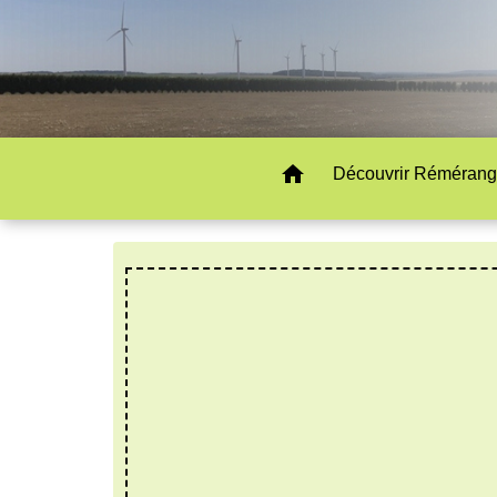
home
Découvrir Rémérang