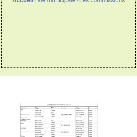
Accueil
Vie municipale
Les commissions
/
/