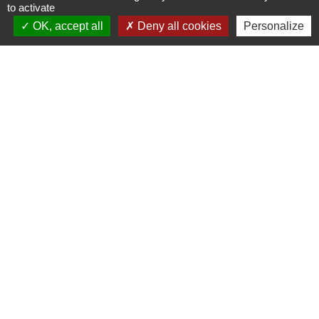
to activate
Villes & villages fleuris
OK, accept all
Deny all cookies
Personalize
Partenaires institutionnels
Département de l'Oise
Région Hauts-de-France
Agglo du Beauvaisis
Site réalisé par KOM Conseil
Mentions légales
-
Politique de confidentialité
-
Accessibilité
-
Plan du site
-
Gestion des cookies