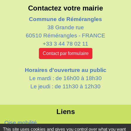
Contactez votre mairie
Commune de Rémérangles
38 Grande rue
60510 Rémérangles - FRANCE
+33 3 44 78 02 11
Contact par formulaire
Horaires d'ouverture au public
Le mardi : de 16h00 à 18h30
Le jeudi : de 11h30 à 12h30
Liens
Oise mobilité
This site uses cookies and gives you control over what you want
Agence nationale des titres sécurisés