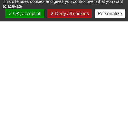
This site uses cookies and gives you control over what you want
to activate
OK, accept all
Deny all cookies
Personalize
Liens
Oise mobilité
Agence nationale des titres sécurisés
Villes & villages fleuris
Partenaires institutionnels
Département de l'Oise
Région Hauts-de-France
Agglo du Beauvaisis
Site réalisé par KOM Conseil
Mentions légales
-
Politique de confidentialité
-