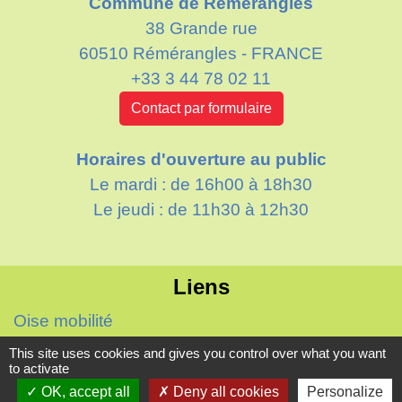
Commune de Rémérangles
38 Grande rue
60510 Rémérangles - FRANCE
+33 3 44 78 02 11
Contact par formulaire
Horaires d'ouverture au public
Le mardi : de 16h00 à 18h30
Le jeudi : de 11h30 à 12h30
Liens
Oise mobilité
Agence nationale des titres sécurisés
This site uses cookies and gives you control over what you want
to activate
Villes & villages fleuris
OK, accept all
Deny all cookies
Personalize