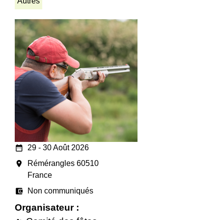
Autres
date_range
29 - 30 Août 2026
room
Rémérangles 60510
France
account_balance_wallet
Non communiqués
Organisateur :