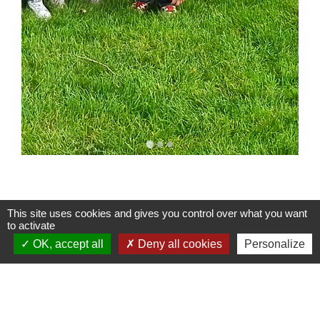
This site uses cookies and gives you control over what you want
to activate
OK, accept all
Deny all cookies
Personalize
Contactez votre mairie
Commune de Rémérangles
38 Grande rue
60510 Rémérangles - FRANCE