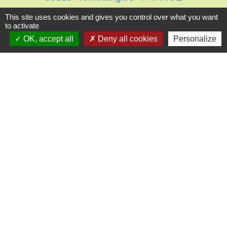
+33 3 44 78 02 11
This site uses cookies and gives you control over what you want
to activate
Contact par formulaire
OK, accept all
Deny all cookies
Personalize
Horaires d'ouverture au public
Le mardi : de 16h00 à 18h30
Le jeudi : de 11h30 à 12h30
Liens
Oise mobilité
Agence nationale des titres sécurisés
Villes & villages fleuris
Partenaires institutionnels
Département de l'Oise