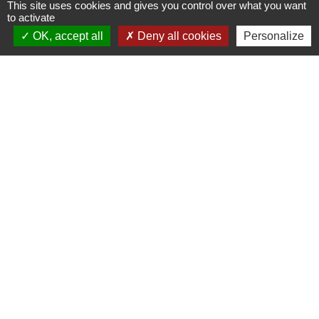
This site uses cookies and gives you control over what you want
Contact par formulaire
to activate
OK, accept all
Deny all cookies
Personalize
Horaires d'ouverture au public
Le mardi : de 16h00 à 18h30
Le jeudi : de 11h30 à 12h30
Liens
Oise mobilité
Agence nationale des titres sécurisés
Villes & villages fleuris
Partenaires institutionnels
Département de l'Oise
Région Hauts-de-France