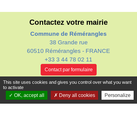
Contactez votre mairie
Commune de Rémérangles
38 Grande rue
60510 Rémérangles - FRANCE
+33 3 44 78 02 11
Contact par formulaire
This site uses cookies and gives you control over what you want
Horaires d'ouverture au public
to activate
Le mardi : de 16h00 à 18h30
OK, accept all
Deny all cookies
Personalize
Le jeudi : de 11h30 à 12h30
Liens