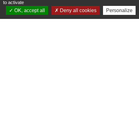
to activate
OK, accept all
Deny all cookies
Personalize
Liens
Oise mobilité
Agence nationale des titres sécurisés
Villes & villages fleuris
Partenaires institutionnels
Département de l'Oise
Région Hauts-de-France
Agglo du Beauvaisis
Site réalisé par KOM Conseil
Mentions légales
-
Politique de confidentialité
-