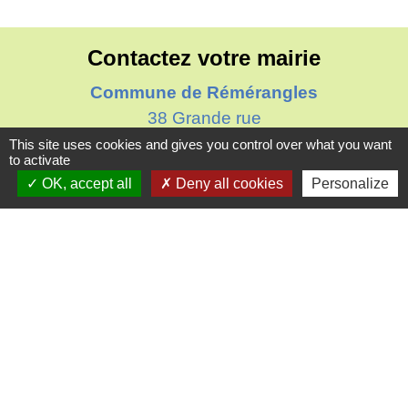
Contactez votre mairie
Commune de Rémérangles
38 Grande rue
60510 Rémérangles - FRANCE
This site uses cookies and gives you control over what you want
to activate
+33 3 44 78 02 11
OK, accept all
Deny all cookies
Personalize
Contact par formulaire
Horaires d'ouverture au public
Le mardi : de 16h00 à 18h30
Le jeudi : de 11h30 à 12h30
Liens