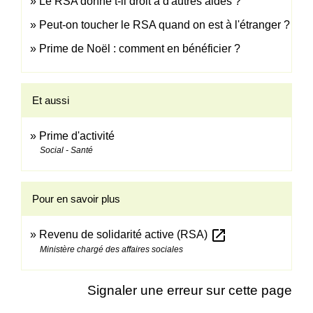
Le RSA donne t-il droit à d'autres aides ?
Peut-on toucher le RSA quand on est à l'étranger ?
Prime de Noël : comment en bénéficier ?
Et aussi
Prime d'activité
Social - Santé
Pour en savoir plus
open_in_new
Revenu de solidarité active (RSA)
Ministère chargé des affaires sociales
Signaler une erreur sur cette page