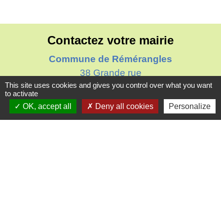
Contactez votre mairie
Commune de Rémérangles
38 Grande rue
This site uses cookies and gives you control over what you want
60510 Rémérangles - FRANCE
to activate
+33 3 44 78 02 11
OK, accept all
Deny all cookies
Personalize
Contact par formulaire
Horaires d'ouverture au public
Le mardi : de 16h00 à 18h30
Le jeudi : de 11h30 à 12h30
Liens