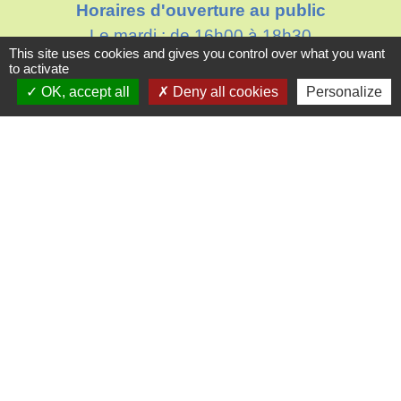
Horaires d'ouverture au public
Le mardi : de 16h00 à 18h30
This site uses cookies and gives you control over what you want
Le jeudi : de 11h30 à 12h30
to activate
OK, accept all
Deny all cookies
Personalize
Liens
Oise mobilité
Agence nationale des titres sécurisés
Villes & villages fleuris
Partenaires institutionnels
Département de l'Oise
Région Hauts-de-France
Agglo du Beauvaisis