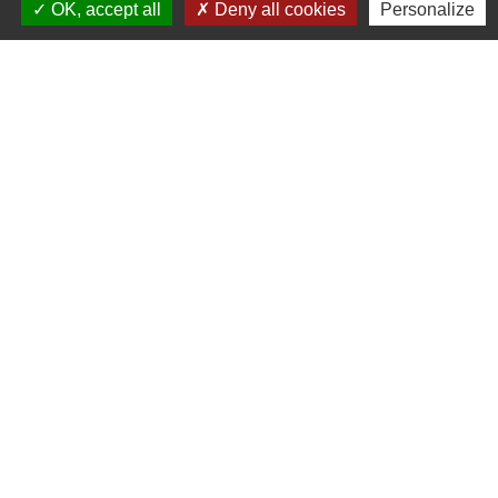
OK, accept all
Deny all cookies
Personalize
Horaires d'ouverture au public
Le mardi : de 16h00 à 18h30
Le jeudi : de 11h30 à 12h30
Liens
Oise mobilité
Agence nationale des titres sécurisés
Villes & villages fleuris
Partenaires institutionnels
Département de l'Oise
Région Hauts-de-France
Agglo du Beauvaisis