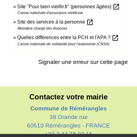
open_in_new
Site "Pour bien vieillir.fr" (personnes âgées)
Caisse nationale d'assurance vieillesse
open_in_new
Site des services à la personne
Ministère chargé des finances
open_in_new
Quelles différences entre la PCH et l'APA ?
Caisse nationale de solidarité pour l'autonomie (CNSA)
Signaler une erreur sur cette page
Contactez votre mairie
Commune de Rémérangles
38 Grande rue
60510 Rémérangles - FRANCE
+33 3 44 78 02 11