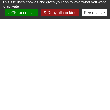
This site uses cookies and gives you control over what you want
Contact par formulaire
to activate
OK, accept all
Deny all cookies
Personalize
Horaires d'ouverture au public
Le mardi : de 16h00 à 18h30
Le jeudi : de 11h30 à 12h30
Liens
Oise mobilité
Agence nationale des titres sécurisés
Villes & villages fleuris
Partenaires institutionnels
Département de l'Oise