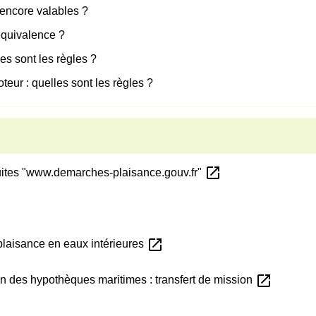
 encore valables ?
équivalence ?
es sont les règles ?
ur : quelles sont les règles ?
open_in_new
tuites "www.demarches-plaisance.gouv.fr"
open_in_new
laisance en eaux intérieures
open_in_new
n des hypothèques maritimes : transfert de mission