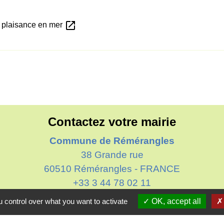
open_in_new
 plaisance en mer
Contactez votre mairie
Commune de Rémérangles
38 Grande rue
60510 Rémérangles - FRANCE
+33 3 44 78 02 11
Contact par formulaire
 control over what you want to activate
OK, accept all