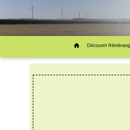
home
Découvrir Rémérang