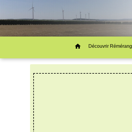
home
Découvrir Rémérang