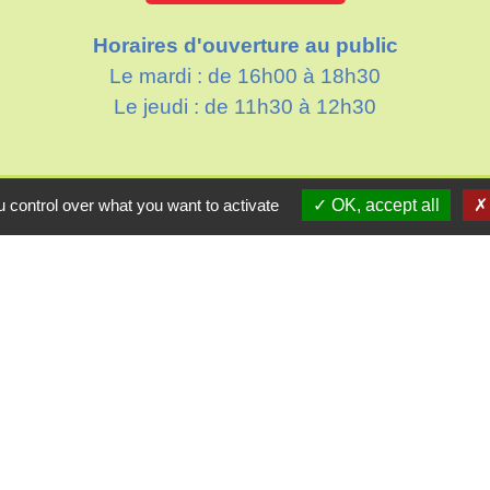
Horaires d'ouverture au public
Le mardi : de 16h00 à 18h30
Le jeudi : de 11h30 à 12h30
Partenai
 control over what you want to activate
OK, accept all
Départe
res sécurisés
Région
Aggl
Site r
tique de confidentialité
-
Accessibilité
-
Plan du site