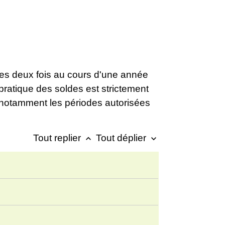
des deux fois au cours d'une année
a pratique des soldes est strictement
notamment les périodes autorisées
Tout replier
Tout déplier
keyboard_arrow_up
keyboard_arrow_down