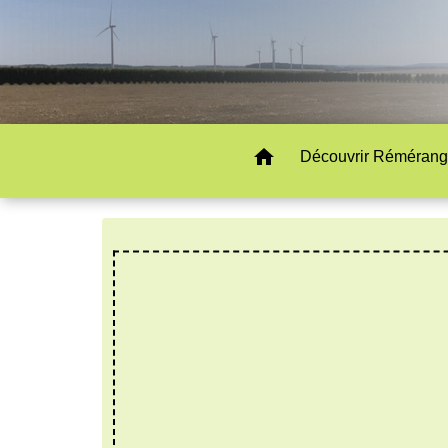
home
Découvrir Rémérang