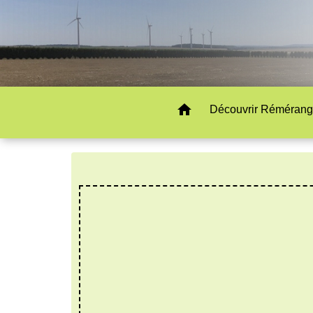
home
Découvrir Rémérang