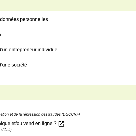
s données personnelles
n
 d'un entrepreneur individuel
 d'une société
mation et de la répression des fraudes (DGCCRF)
open_in_new
ique et/ou vend en ligne ?
s (Cnil)