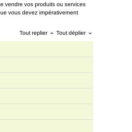
de vendre vos produits ou services
ue vous devez impérativement
Tout replier
Tout déplier
keyboard_arrow_up
keyboard_arrow_down