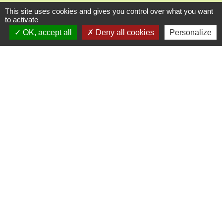
Le jeudi : de 11h30 à 12h30
This site uses cookies and gives you control over what you want
to activate
OK, accept all
Deny all cookies
Personalize
Liens
Oise mobilité
Agence nationale des titres sécurisés
Villes & villages fleuris
Partenaires institutionnels
Département de l'Oise
Région Hauts-de-France
Agglo du Beauvaisis
Site réalisé par KOM Conseil