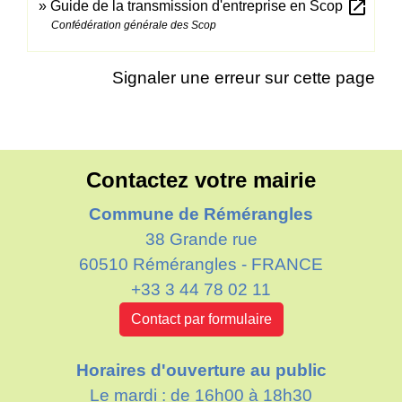
open_in_new
Guide de la transmission d'entreprise en Scop
Confédération générale des Scop
Signaler une erreur sur cette page
Contactez votre mairie
Commune de Rémérangles
38 Grande rue
60510 Rémérangles - FRANCE
+33 3 44 78 02 11
Contact par formulaire
Horaires d'ouverture au public
Le mardi : de 16h00 à 18h30