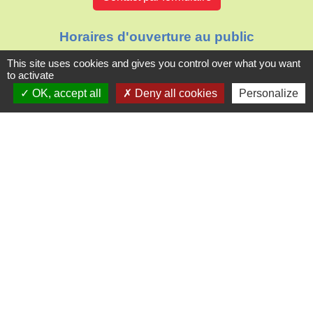
Horaires d'ouverture au public
Le mardi : de 16h00 à 18h30
This site uses cookies and gives you control over what you want
Le jeudi : de 11h30 à 12h30
to activate
OK, accept all
Deny all cookies
Personalize
Liens
Oise mobilité
Agence nationale des titres sécurisés
Villes & villages fleuris
Partenaires institutionnels
Département de l'Oise
Région Hauts-de-France