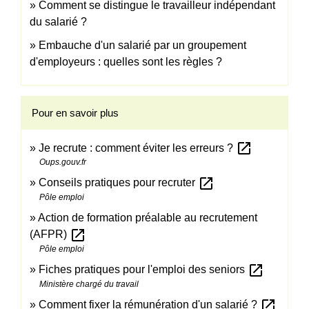
Comment se distingue le travailleur indépendant
du salarié ?
Embauche d'un salarié par un groupement
d'employeurs : quelles sont les règles ?
Pour en savoir plus
open_in_new
Je recrute : comment éviter les erreurs ?
Oups.gouv.fr
open_in_new
Conseils pratiques pour recruter
Pôle emploi
Action de formation préalable au recrutement
open_in_new
(AFPR)
Pôle emploi
open_in_new
Fiches pratiques pour l'emploi des seniors
Ministère chargé du travail
open_in_new
Comment fixer la rémunération d'un salarié ?