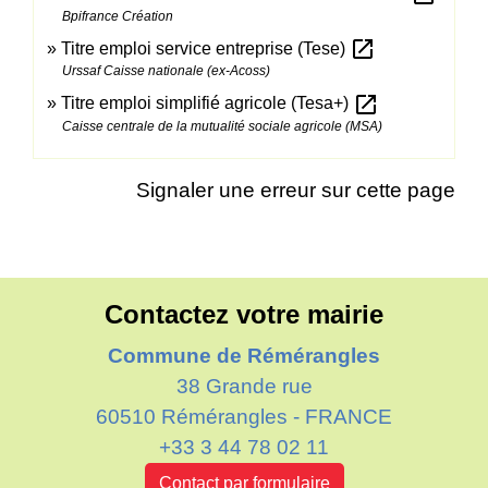
Bpifrance Création
open_in_new
Titre emploi service entreprise (Tese)
Urssaf Caisse nationale (ex-Acoss)
open_in_new
Titre emploi simplifié agricole (Tesa+)
Caisse centrale de la mutualité sociale agricole (MSA)
Signaler une erreur sur cette page
Contactez votre mairie
Commune de Rémérangles
38 Grande rue
60510 Rémérangles - FRANCE
+33 3 44 78 02 11
Contact par formulaire