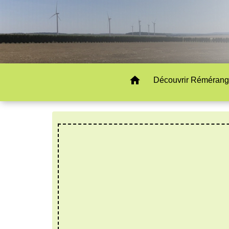
home
Découvrir Rémérang