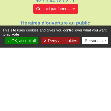
+33 3 44 78 02 11
Contact par formulaire
Horaires d'ouverture au public
Le mardi : de 16h00 à 18h30
This site uses cookies and gives you control over what you want
to activate
Le jeudi : de 11h30 à 12h30
OK, accept all
Deny all cookies
Personalize
Liens
Oise mobilité
Agence nationale des titres sécurisés
Villes & villages fleuris
Partenaires institutionnels
Département de l'Oise