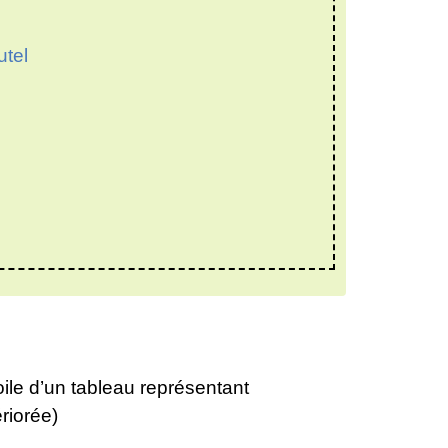
utel
oile d’un tableau représentant
riorée)