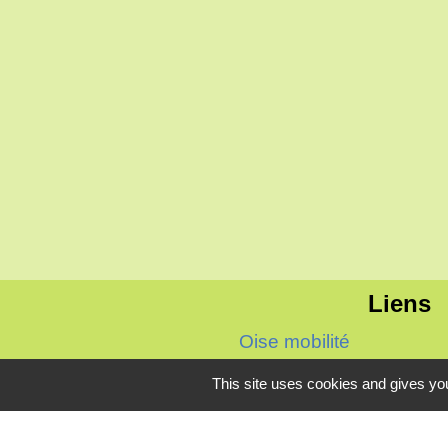
Liens
Oise mobilité
Agence nationale des tit
This site uses cookies and gives you
Villes & villages fleuris