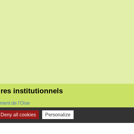
res institutionnels
ment de l'Oise
Deny all cookies
Personalize
 Hauts-de-France
o du Beauvaisis