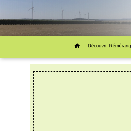
home
Découvrir Rémérang