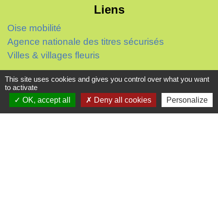
Liens
Oise mobilité
Agence nationale des titres sécurisés
Villes & villages fleuris
Partenaires institutionnels
This site uses cookies and gives you control over what you want
to activate
Département de l'Oise
OK, accept all
Deny all cookies
Personalize
Région Hauts-de-France
Agglo du Beauvaisis
Site réalisé par KOM Conseil
Mentions légales
-
Politique de confidentialité
-
Accessibilité
-
Plan du site
-