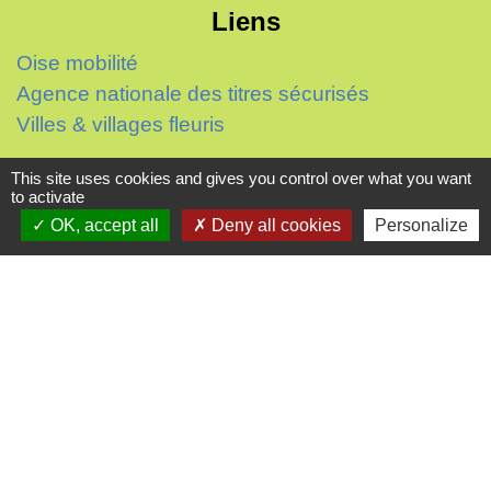
Liens
Oise mobilité
Agence nationale des titres sécurisés
Villes & villages fleuris
Partenaires institutionnels
This site uses cookies and gives you control over what you want
to activate
Département de l'Oise
OK, accept all
Deny all cookies
Personalize
Région Hauts-de-France
Agglo du Beauvaisis
Site réalisé par KOM Conseil
Mentions légales
-
Politique de confidentialité
-
Accessibilité
-
Plan du site
-