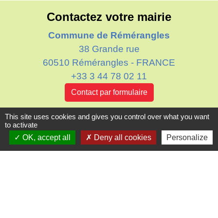
Contactez votre mairie
Commune de Rémérangles
38 Grande rue
60510 Rémérangles - FRANCE
+33 3 44 78 02 11
Contact par formulaire
This site uses cookies and gives you control over what you want
Horaires d'ouverture au public
to activate
Le mardi : de 16h00 à 18h30
OK, accept all
Deny all cookies
Personalize
Le jeudi : de 11h30 à 12h30
Liens
Oise mobilité