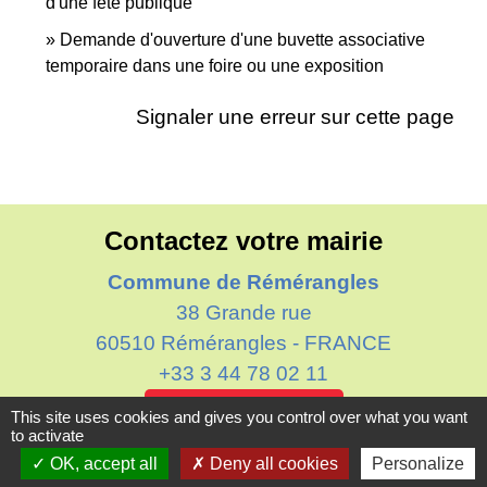
d'une fête publique
Demande d'ouverture d'une buvette associative
temporaire dans une foire ou une exposition
Signaler une erreur sur cette page
Contactez votre mairie
Commune de Rémérangles
38 Grande rue
60510 Rémérangles - FRANCE
+33 3 44 78 02 11
Contact par formulaire
This site uses cookies and gives you control over what you want
to activate
OK, accept all
Deny all cookies
Personalize
Horaires d'ouverture au public