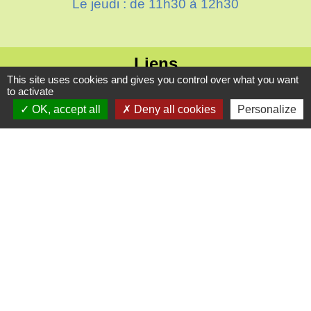
Le jeudi : de 11h30 à 12h30
Liens
This site uses cookies and gives you control over what you want
Oise mobilité
to activate
Agence nationale des titres sécurisés
OK, accept all
Deny all cookies
Personalize
Villes & villages fleuris
Partenaires institutionnels
Département de l'Oise
Région Hauts-de-France
Agglo du Beauvaisis
Site réalisé par KOM Conseil