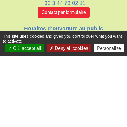
+33 3 44 78 02 11
Contact par formulaire
Horaires d'ouverture au public
Le mardi : de 16h00 à 18h30
This site uses cookies and gives you control over what you want
to activate
Le jeudi : de 11h30 à 12h30
OK, accept all
Deny all cookies
Personalize
Liens
Oise mobilité
Agence nationale des titres sécurisés
Villes & villages fleuris
Partenaires institutionnels
Département de l'Oise