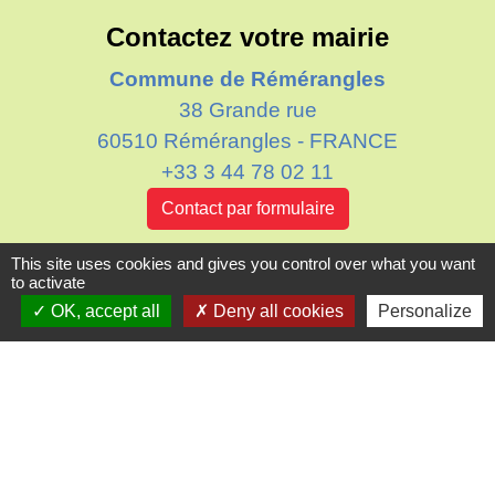
Contactez votre mairie
Commune de Rémérangles
38 Grande rue
60510 Rémérangles - FRANCE
+33 3 44 78 02 11
Contact par formulaire
This site uses cookies and gives you control over what you want
Horaires d'ouverture au public
to activate
Le mardi : de 16h00 à 18h30
OK, accept all
Deny all cookies
Personalize
Le jeudi : de 11h30 à 12h30
Liens
Oise mobilité