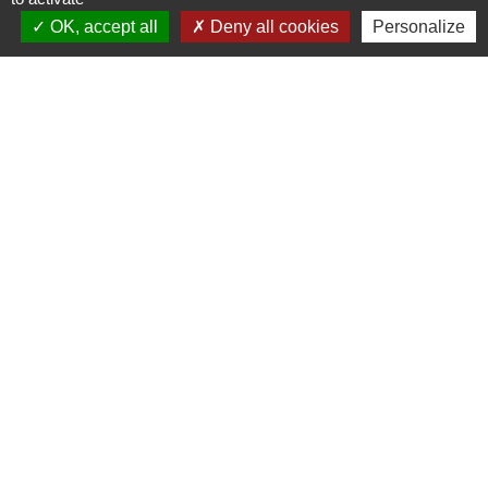
OK, accept all
Deny all cookies
Personalize
Horaires d'ouverture au public
Le mardi : de 16h00 à 18h30
Le jeudi : de 11h30 à 12h30
Liens
Oise mobilité
Agence nationale des titres sécurisés
Villes & villages fleuris
Partenaires institutionnels
Département de l'Oise
Région Hauts-de-France