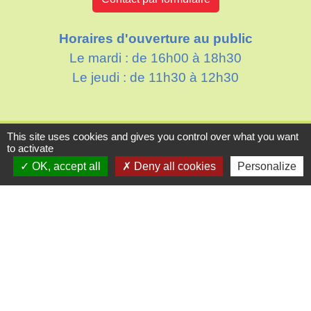
Horaires d'ouverture au public
Le mardi : de 16h00 à 18h30
Le jeudi : de 11h30 à 12h30
Liens
This site uses cookies and gives you control over what you want
to activate
Oise mobilité
OK, accept all
Deny all cookies
Personalize
Agence nationale des titres sécurisés
Villes & villages fleuris
Partenaires institutionnels
Département de l'Oise
Région Hauts-de-France