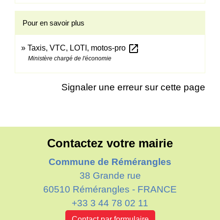
Pour en savoir plus
open_in_new
Taxis, VTC, LOTI, motos-pro
Ministère chargé de l'économie
Signaler une erreur sur cette page
Contactez votre mairie
Commune de Rémérangles
38 Grande rue
60510 Rémérangles - FRANCE
+33 3 44 78 02 11
Contact par formulaire